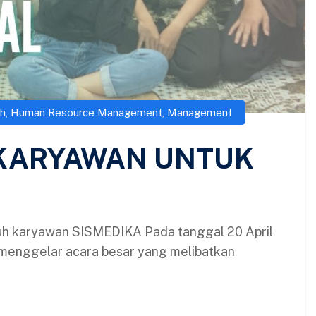
h
,
Human Resource Management
,
Management
KARYAWAN UNTUK
ruh karyawan SISMEDIKA Pada tanggal 20 April
 menggelar acara besar yang melibatkan