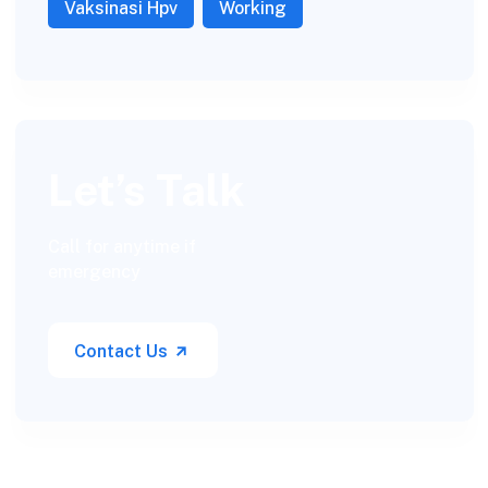
Vaksinasi Hpv
Working
Let’s Talk
Call for anytime if
emergency
Contact Us