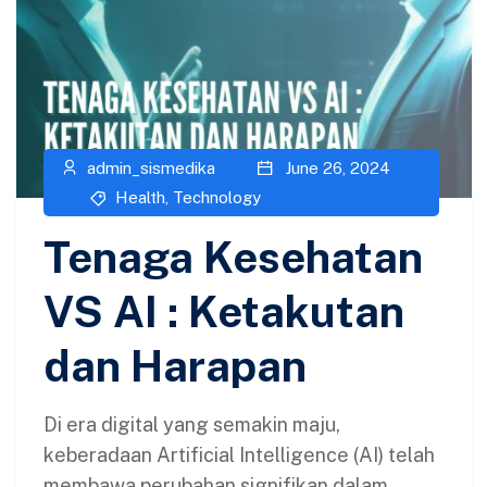
admin_sismedika
June 26, 2024
Health
,
Technology
Tenaga Kesehatan
VS AI : Ketakutan
dan Harapan
Di era digital yang semakin maju,
keberadaan Artificial Intelligence (AI) telah
membawa perubahan signifikan dalam