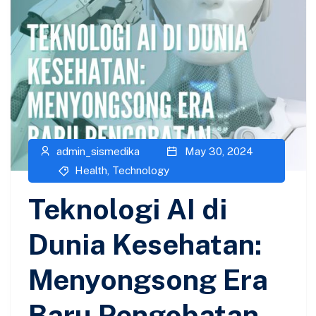
admin_sismedika
May 30, 2024
Health
,
Technology
Teknologi AI di
Dunia Kesehatan:
Menyongsong Era
Baru Pengobatan