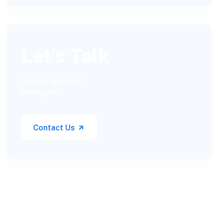
Let’s Talk
Call for anytime if
emergency
Contact Us