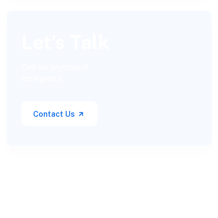
Let’s Talk
Call for anytime if
emergency
Contact Us