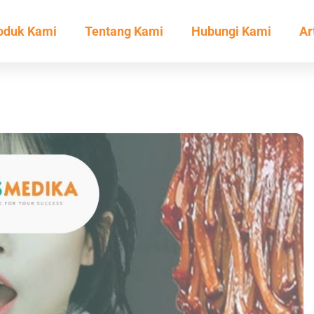
oduk Kami
Tentang Kami
Hubungi Kami
Ar