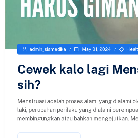
admin_sismedika
May 31, 2024
Healt
Cewek kalo lagi Men
sih?
Menstruasi adalah proses alami yang dialami o
laki, perubahan perilaku yang dialami perempu
membingungkan atau bahkan mengejutkan. Men