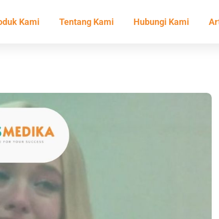
oduk Kami
Tentang Kami
Hubungi Kami
Ar