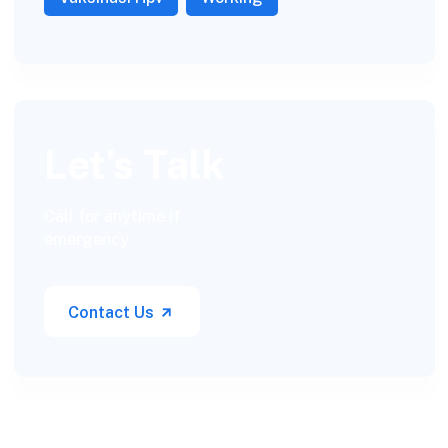
Let’s Talk
Call for anytime if
emergency
Contact Us