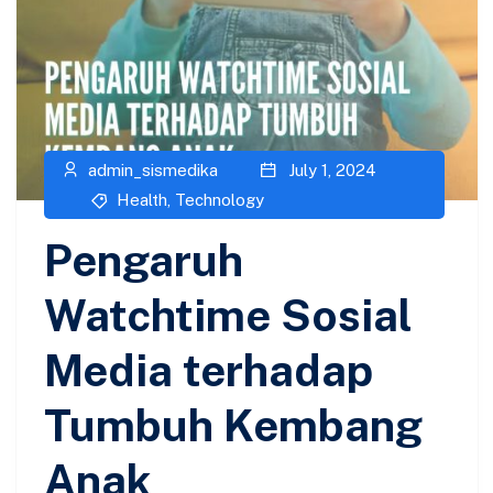
admin_sismedika
July 1, 2024
Health
,
Technology
Pengaruh
Watchtime Sosial
Media terhadap
Tumbuh Kembang
Anak