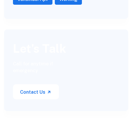
Let’s Talk
Call for anytime if
emergency
Contact Us