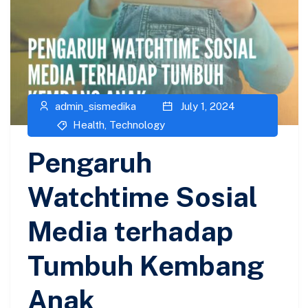
admin_sismedika
July 1, 2024
Health
,
Technology
Pengaruh
Watchtime Sosial
Media terhadap
Tumbuh Kembang
Anak