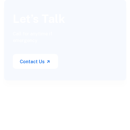
Let’s Talk
Call for anytime if
emergency
Contact Us