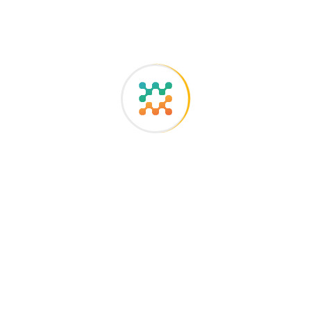
Telemedik Sendiri
Pengaruh Watchtime Sosial Media terhadap
Tumbuh Kembang Anak
Tenaga Kesehatan VS AI : Ketakutan dan
Harapan
Recent Comments
No comments to show.